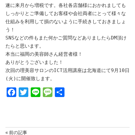
遂に来月から増税です。各社各店舗様におかれましても
しっかりとご準備してお客様や会社両者にとって様々な
仕組みを利用して損のないように手続きしておきましょ
う！

SNSなどの件もまた何かご質問などありましたらDM頂け
たらと思います。

本当に福岡の美容師さん経営者様！

ありがとうございました！

次回の理美容サロンのICT活用講座は北海道にて9月10日
(火)に開催致します。
F
T
Li
M
共
a
wi
n
e
有
c
tt
e
ss
e
er
a
b
g
« 前の記事