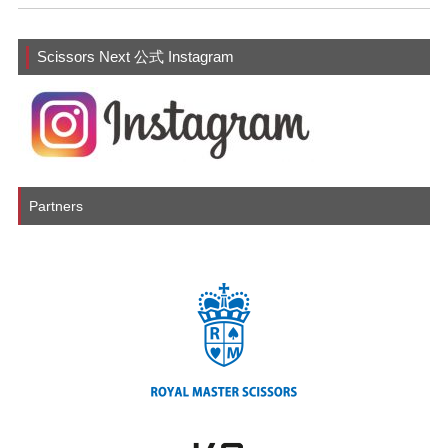
o
e
o
Scissors Next 公式 Instagram
k
Partners