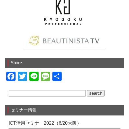
Share
F
T
Li
M
共
a
wi
n
e
有
c
tt
e
ss
e
er
a
セミナー情報
b
g
o
e
ICT活用セミナー2022（6/20大阪）