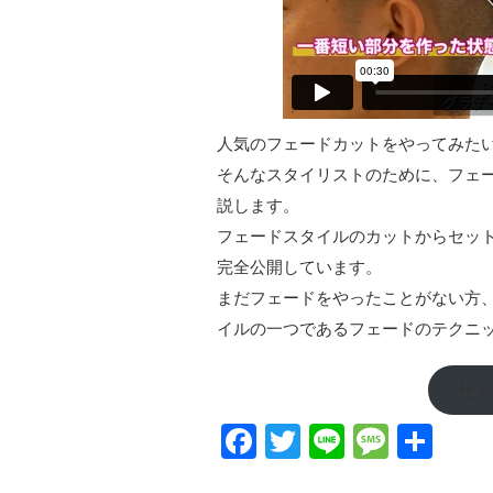
人気のフェードカットをやってみた
そんなスタイリストのために、フェ
説します。
フェードスタイルのカットからセッ
完全公開しています。
まだフェードをやったことがない方
イルの一つであるフェードのテクニ
セミ
F
T
Li
M
共
a
wi
n
e
有