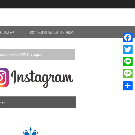
い合わせ
特定商取引法に基づく表記
F
ssors Next 公式 Instagram
a
T
c
w
L
e
i
i
M
b
t
n
e
o
共
t
e
s
ers
o
有
e
s
k
r
a
g