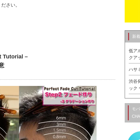
ください。
新
低ア
 Tutorial –
クア
意
ハサ
渋谷
ック
モバ
CHA