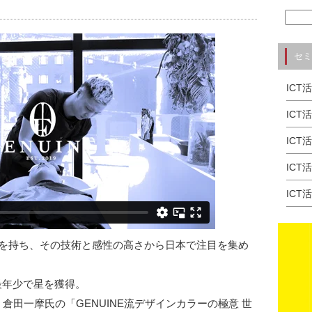
セミ
ICT
ICT
ICT
ICT
ICT
野を持ち、その技術と感性の高さから日本で注目を集め
業界最年少で星を獲得。
田一摩氏の「GENUINE流デザインカラーの極意 世