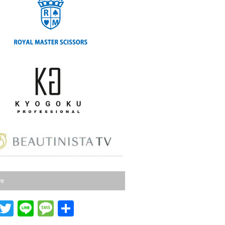
e
re
F
T
Li
M
共
a
wi
n
e
有