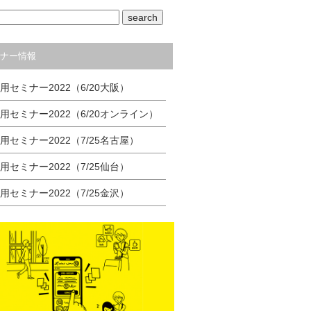
c
tt
e
ss
e
er
a
ナー情報
b
g
o
e
活用セミナー2022（6/20大阪）
o
活用セミナー2022（6/20オンライン）
k
活用セミナー2022（7/25名古屋）
活用セミナー2022（7/25仙台）
活用セミナー2022（7/25金沢）