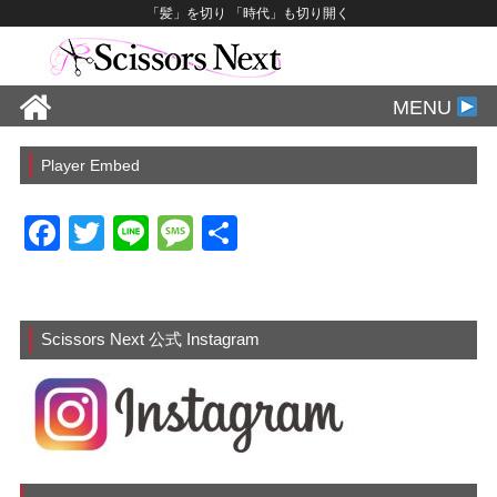
「髪」を切り 「時代」も切り開く
MENU
Player Embed
F
T
Li
M
共
a
wi
n
e
有
c
tt
e
ss
e
er
a
Scissors Next 公式 Instagram
b
g
o
e
o
k