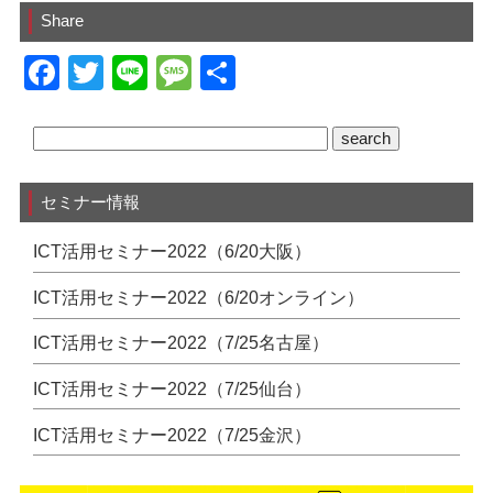
Share
F
T
Li
M
共
a
wi
n
e
有
c
tt
e
ss
e
er
a
セミナー情報
b
g
o
e
ICT活用セミナー2022（6/20大阪）
o
ICT活用セミナー2022（6/20オンライン）
k
ICT活用セミナー2022（7/25名古屋）
ICT活用セミナー2022（7/25仙台）
ICT活用セミナー2022（7/25金沢）