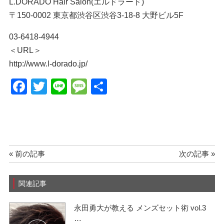
L.DORADO Hair Salon(エルドラード)
〒150-0002 東京都渋谷区渋谷3-18-8 大野ビル5F
03-6418-4944
＜URL＞
http://www.l-dorado.jp/
F
T
Li
M
共
a
wi
n
e
有
c
tt
e
ss
e
er
a
b
g
« 前の記事
次の記事 »
o
e
o
関連記事
k
永田勇大が教える メンズセット術 vol.3
…