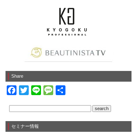
Share
F
T
Li
M
共
a
wi
n
e
有
c
tt
e
ss
e
er
a
セミナー情報
b
g