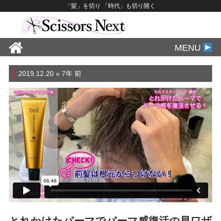
「髪」を切り 「時代」も切り開く
MENU
2019.12.20 » 7年 前
F
T
Li
M
共
a
wi
n
e
有
c
tt
e
ss
e
er
a
b
g
o
e
o
k
とれかけたパーマでパーマ感復活の早ワザ