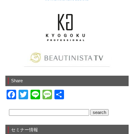
Share
F
T
Li
M
共
a
wi
n
e
有
c
tt
e
ss
e
er
a
セミナー情報
b
g