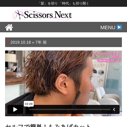
「髪」を切り 「時代」も切り開く
MENU
2019.10.18 » 7年 前
F
T
Li
M
共
a
wi
n
e
有
c
tt
e
ss
e
er
a
b
g
o
e
o
k
セルフで簡単！もみあげカット