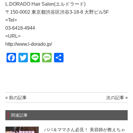
L.DORADO Hair Salon(エルドラード)
〒150-0002 東京都渋谷区渋谷3-18-8 大野ビル5F
<Tel>
03-6418-4944
<URL>
http://www.l-dorado.jp/
F
T
Li
M
共
a
wi
n
e
有
c
tt
e
ss
e
er
a
b
g
« 前の記事
次の記事 »
o
e
o
関連記事
k
パパ＆ママさん必見！ 美容師が教えちゃ